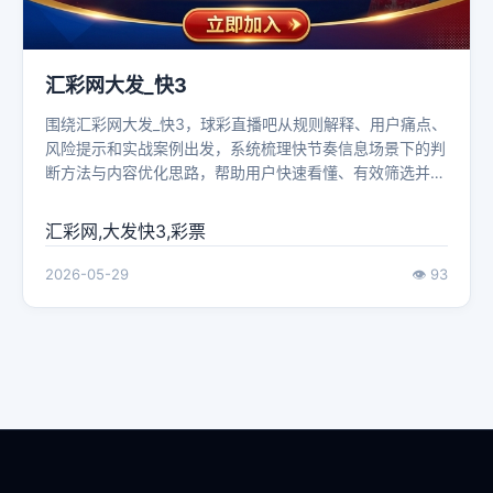
汇彩网大发_快3
围绕汇彩网大发_快3，球彩直播吧从规则解释、用户痛点、
风险提示和实战案例出发，系统梳理快节奏信息场景下的判
断方法与内容优化思路，帮助用户快速看懂、有效筛选并稳
健决策。文章结合权威趋势、真实经验与FAQ，适合需要高
可信度和高可读性的读者参考。
汇彩网,大发快3,彩票
2026-05-29
👁
93