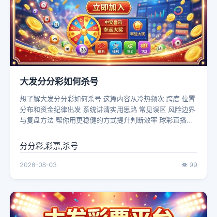
大发分分彩如何杀号
想了解大发分分彩如何杀号 这篇内容从冷热频次 跨度 位置
分布和资金纪律出发 系统讲清实用思路 常见误区 风险边界
与复盘方法 帮你用更稳健的方式提升判断效率 球彩直播吧
推荐新手和进阶玩家都读一遍
分分彩,彩票,杀号
2026-08-03
👁
99