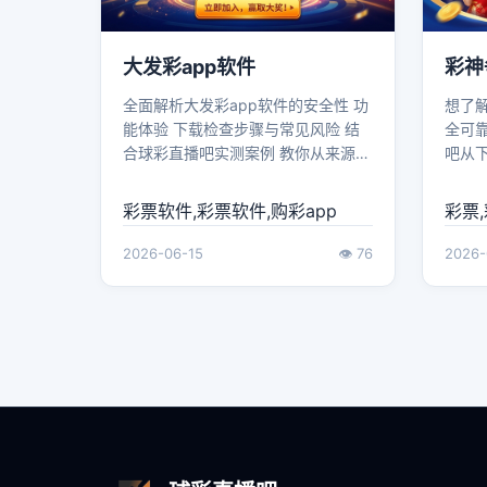
大发彩app软件
彩神
全面解析大发彩app软件的安全性 功
想了
能体验 下载检查步骤与常见风险 结
全可靠
合球彩直播吧实测案例 教你从来源
吧从下
权限 规则和客服四大维度快速判断软
提现
件是否值得使用
速识
彩票软件,彩票软件,购彩app
彩票
泄露
2026-06-15
👁
76
2026-