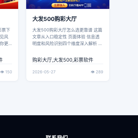
大发500购彩大厅
彩票下
大发500购彩大厅怎么选更靠谱 这篇
常见风
文章从入口稳定性 页面体验 信息透
帮你更
明度和风险识别四个维度深入解析 并
少安装
结合球彩直播吧的实战思路 帮你快速
判断相关平台是否值得长期使用
件
购彩大厅,大发500,彩票软件
👁
150
2026-05-27
👁
289