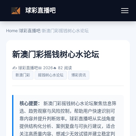
球彩直播吧
Home
/
球彩直播吧
/
新澳门彩摇钱树心水论坛
新澳门彩摇钱树心水论坛
✍️ 球彩直播吧
📅 2026
🔥 82 阅读
新澳门彩
摇钱树心水论坛
博彩资讯
核心提要：
新澳门彩摇钱树心水论坛聚焦信息筛
选、趋势观察与风险控制，帮助用户快速识别可
靠内容并提升判断效率。球彩直播吧从实战角度
提供结构化分析、案例复盘与可执行建议，适合
关注高质量内容、想减少无效试错并建立稳定判