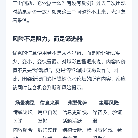
三个问题：它依据什么？有没有反例？过去三次出现
时结果是否一致？如果这三个问题答不上来，先别急
着采信。
风险不是阻力，而是筛选器
优秀的信息使用者不是从不犯错，而是能让错误变
少、变小、变快暴露。对球彩直播吧来说，内容的价
值不只是“给观点”，更是“帮你减少无效动作”。因
此，围绕新澳门彩摇钱树心水论坛的所有内容，都应
该同时包含机会判断和风险提示。
场景类型
信息来源
典型优势
主要风险
传统论坛
用户自发
信息更新快、
噪音多、验证
讨论
发帖
话题活跃
弱
内容聚合
编辑整理
结构清晰、检
同质化高、延