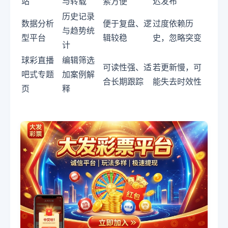
站
与转载
索方便
迟发布
历史记录
数据分析
便于复盘、逻
过度依赖历
与趋势统
型平台
辑较稳
史，忽略突变
计
球彩直播
编辑筛选
可读性强、适
若更新慢，可
吧式专题
加案例解
合长期跟踪
能失去时效性
页
释