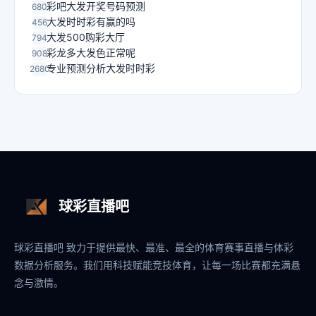
彩吧大发开奖号码预测
680
大发时时彩有赢的吗
456
大发500购彩大厅
794
彩龙多大发色正常呢
908
专业预测分析大发时时彩
2680
球彩直播吧
球彩直播吧 致力于提供最快、最准、最全的体育赛事直播与体彩
数据分析服务。我们用科技赋能竞技体育，让每一场比赛都充满悬
念与激情。