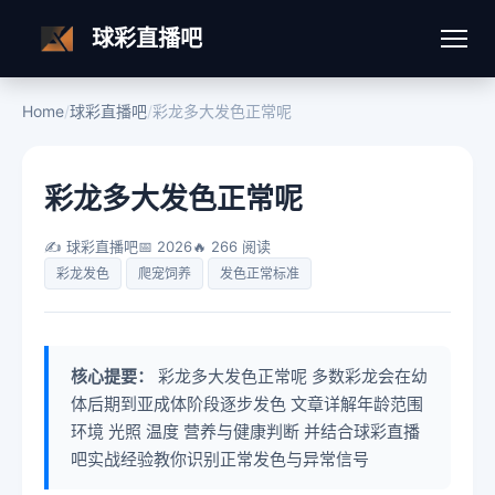
球彩直播吧
Home
/
球彩直播吧
/
彩龙多大发色正常呢
彩龙多大发色正常呢
✍️ 球彩直播吧
📅 2026
🔥 266 阅读
彩龙发色
爬宠饲养
发色正常标准
核心提要：
彩龙多大发色正常呢 多数彩龙会在幼
体后期到亚成体阶段逐步发色 文章详解年龄范围
环境 光照 温度 营养与健康判断 并结合球彩直播
吧实战经验教你识别正常发色与异常信号