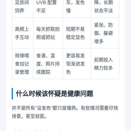
足房间
UVB 配置
灰，发色
降，长期
饲养
不足
慢
状态平淡
紧张、防
高频上
每天抓取拍
短期不易
御、躲避
手互动
照或把玩
稳定显色
增多
规律喂
食谱、温
更容易发
前期投入
食加记
度、照片持
现渐进发
精力较多
录管理
续跟踪
色
什么时候该怀疑是健康问题
并不是所有“没发色”都只是慢熟。有些情况需要尽快
排查，甚至就医。