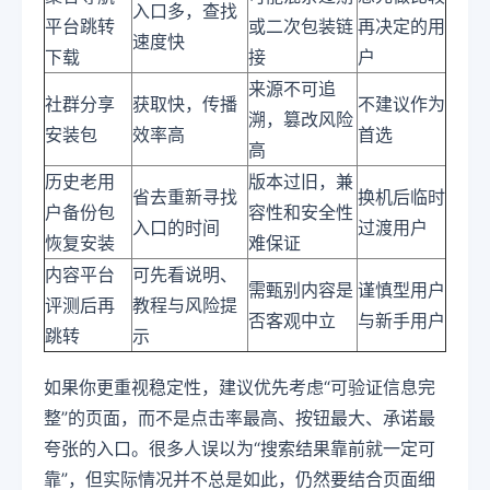
入口多，查找
平台跳转
或二次包装链
再决定的用
速度快
下载
接
户
来源不可追
社群分享
获取快，传播
不建议作为
溯，篡改风险
安装包
效率高
首选
高
历史老用
版本过旧，兼
省去重新寻找
换机后临时
户备份包
容性和安全性
入口的时间
过渡用户
恢复安装
难保证
内容平台
可先看说明、
需甄别内容是
谨慎型用户
评测后再
教程与风险提
否客观中立
与新手用户
跳转
示
如果你更重视稳定性，建议优先考虑“可验证信息完
整”的页面，而不是点击率最高、按钮最大、承诺最
夸张的入口。很多人误以为“搜索结果靠前就一定可
靠”，但实际情况并不总是如此，仍然要结合页面细